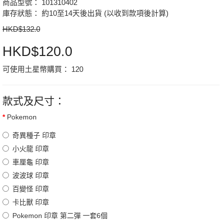
商品型號： 101310402
庫存狀態： 約10至14天後出貨 (以收到款項後計算)
HKD$132.0
HKD$120.0
可使用土星幣購買：
120
款式及尺寸：
Pokemon
奇異種子 印章
小火龍 印章
車厘龜 印章
波波球 印章
百變怪 印章
卡比獸 印章
Pokemon 印章 第二彈 一套6個