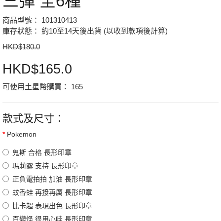
三彈 全6種
商品型號： 101310413
庫存狀態： 約10至14天後出貨 (以收到款項後計算)
HKD$180.0
HKD$165.0
可使用土星幣購買：
165
款式及尺寸：
Pokemon
鬼斯 合格 長形印章
瑪莉露 支持 長形印章
正負電拍拍 加油 長形印章
蚊香蛙 再接再厲 長形印章
比卡超 表現出色 長形印章
百變怪 很用心哇 長形印章